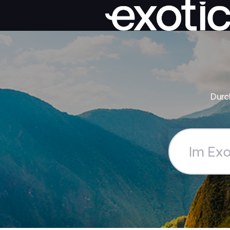
Durc
Im
Exoticca
Hilfe-
Center
suchen