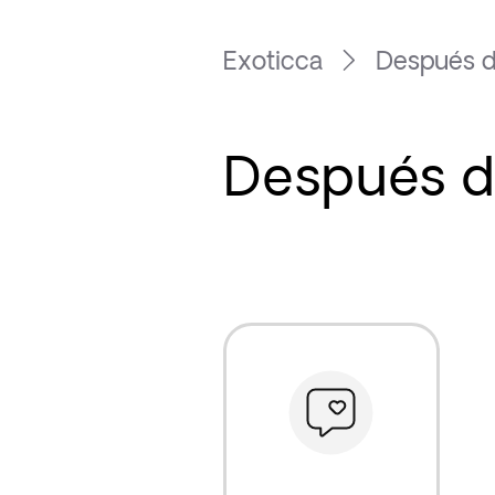
Exoticca
Después de
Después de