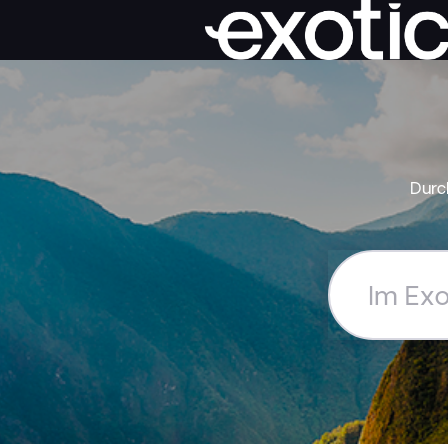
Durc
Im
Exoticca
Hilfe-
Center
suchen