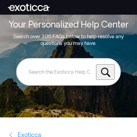
Your Personalized Help Center
Search over 300 FAQs below to help resolve any
questions you may have.
Search
the
Exoticca
Help
Centre
Exoticca