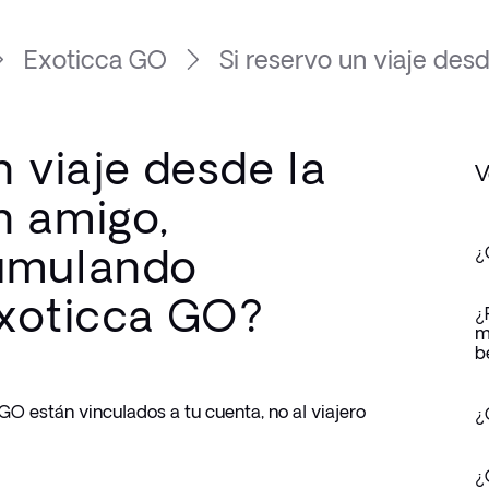
Exoticca GO
Si reservo un viaje desde 
n viaje desde la
V
n amigo,
cumulando
¿
Exoticca GO?
¿
m
b
GO están vinculados a tu cuenta, no al viajero 
¿
¿