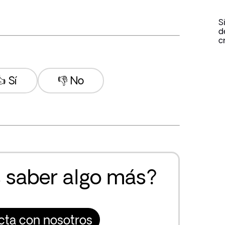
S
d
c
 Sí
👎 No
 saber algo más?
cta con nosotros