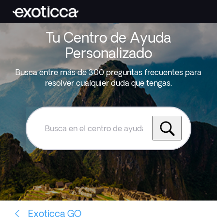
Tu Centro de Ayuda
Personalizado
Busca entre más de 300 preguntas frecuentes para
resolver cualquier duda que tengas.
Busca
en
el
centro
de
ayuda
de
Exoticca
Exoticca GO