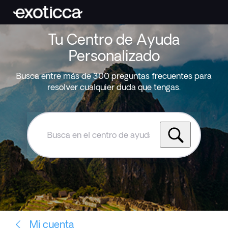
Tu Centro de Ayuda
Personalizado
Busca entre más de 300 preguntas frecuentes para
resolver cualquier duda que tengas.
Busca
en
el
centro
de
ayuda
de
Exoticca
Mi cuenta