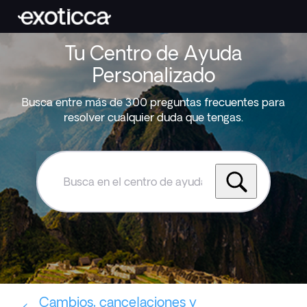
Tu Centro de Ayuda
Personalizado
Busca entre más de 300 preguntas frecuentes para
resolver cualquier duda que tengas.
Busca
en
el
centro
de
ayuda
de
Exoticca
Cambios, cancelaciones y