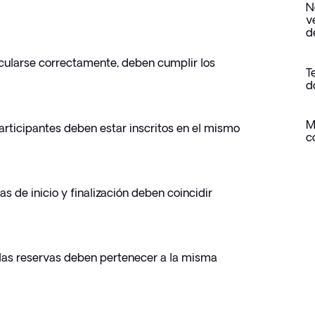
N
v
d
cularse correctamente, deben cumplir los 
T
d
M
participantes deben estar inscritos en el mismo 
c
as de inicio y finalización deben coincidir 
 las reservas deben pertenecer a la misma 