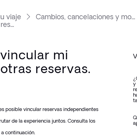
u viaje
Cambios, cancelaciones y mo...
es...
vincular mi
V
otras reservas.
?
¿
y
r
h
t
es posible vincular reservas independientes 
Q
utar de la experiencia juntos. Consulta los 
a
 a continuación.