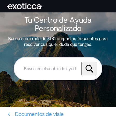
Tu Centro de Ayuda
Personalizado
Busca entre más de 300 preguntas frecuentes para
resolver cualquier duda que tengas.
Busca
en
el
centro
de
ayuda
de
Exoticca
Documentos de viaje