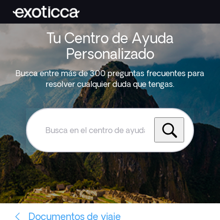
Tu Centro de Ayuda
Personalizado
Busca entre más de 300 preguntas frecuentes para
resolver cualquier duda que tengas.
Busca
en
el
centro
de
ayuda
de
Exoticca
Documentos de viaje