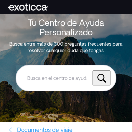
Tu Centro de Ayuda
Personalizado
Busca entre más de 300 preguntas frecuentes para
resolver cualquier duda que tengas.
Busca
en
el
centro
de
ayuda
de
Exoticca
Documentos de viaje