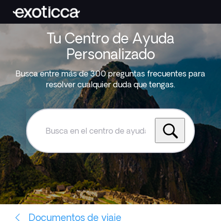
Tu Centro de Ayuda
Personalizado
Busca entre más de 300 preguntas frecuentes para
resolver cualquier duda que tengas.
Busca
en
el
centro
de
ayuda
de
Exoticca
Documentos de viaje