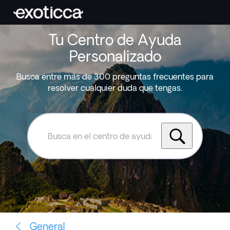
Tu Centro de Ayuda
Personalizado
Busca entre más de 300 preguntas frecuentes para
resolver cualquier duda que tengas.
Busca
en
el
centro
de
ayuda
de
Exoticca
General