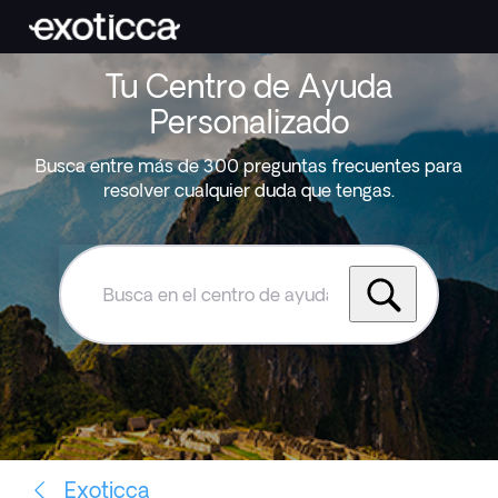
Tu Centro de Ayuda
Personalizado
Busca entre más de 300 preguntas frecuentes para
resolver cualquier duda que tengas.
Busca
en
el
centro
de
ayuda
de
Exoticca
Exoticca