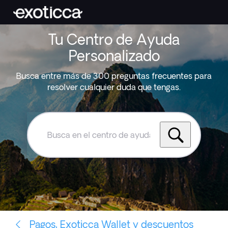
Tu Centro de Ayuda
Personalizado
Busca entre más de 300 preguntas frecuentes para
resolver cualquier duda que tengas.
Busca
en
el
centro
de
ayuda
de
Exoticca
Pagos, Exoticca Wallet y descuentos