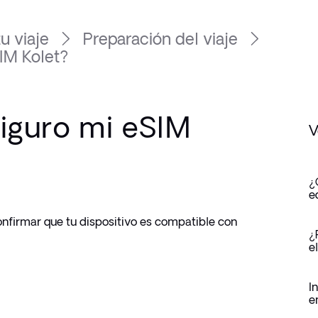
u viaje
Preparación del viaje
IM Kolet?
iguro mi eSIM
V
¿
e
nfirmar que tu dispositivo es compatible con 
¿
e
I
e