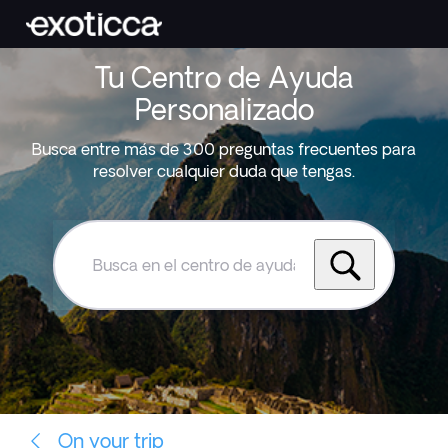
Tu Centro de Ayuda
Personalizado
Busca entre más de 300 preguntas frecuentes para
resolver cualquier duda que tengas.
Busca
en
el
centro
de
ayuda
de
Exoticca
On your trip