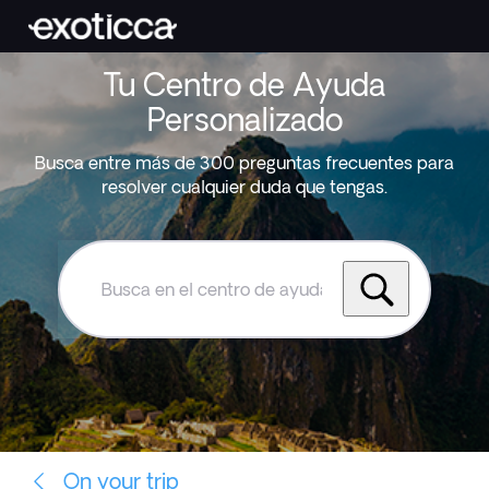
Tu Centro de Ayuda
Personalizado
Busca entre más de 300 preguntas frecuentes para
resolver cualquier duda que tengas.
Busca
en
el
centro
de
ayuda
de
Exoticca
On your trip