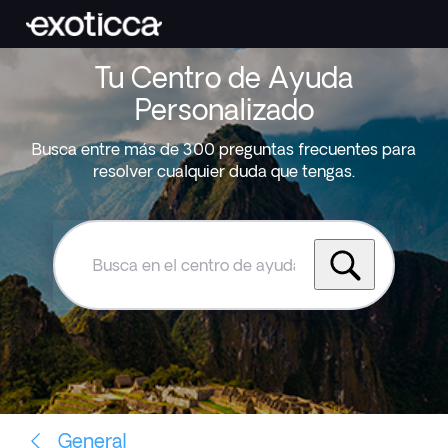
Tu Centro de Ayuda
Personalizado
Busca entre más de 300 preguntas frecuentes para
resolver cualquier duda que tengas.
Busca
en
el
centro
de
ayuda
de
Exoticca
General