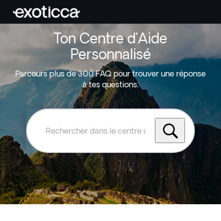
Ton Centre d’Aide
Personnalisé
Parcours plus de 300 FAQ pour trouver une réponse
à tes questions.
Rechercher
dans
le
centre
d'aide
Exoticca