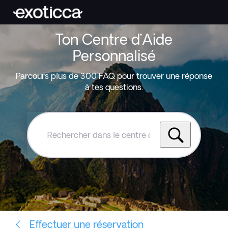
Ton Centre d’Aide
Personnalisé
Parcours plus de 300 FAQ pour trouver une réponse
à tes questions.
Rechercher
dans
le
centre
d'aide
Exoticca
Effectuer une réservation