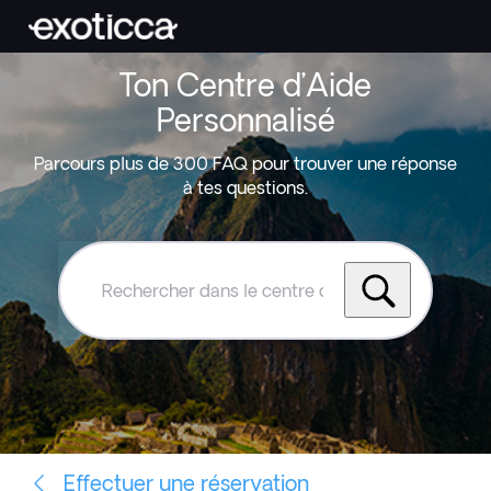
Ton Centre d’Aide
Personnalisé
Parcours plus de 300 FAQ pour trouver une réponse
à tes questions.
Rechercher
dans
le
centre
d'aide
Exoticca
Effectuer une réservation