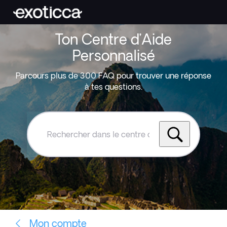
Ton Centre d’Aide
Personnalisé
Parcours plus de 300 FAQ pour trouver une réponse
à tes questions.
Rechercher
dans
le
centre
d'aide
Exoticca
Mon compte