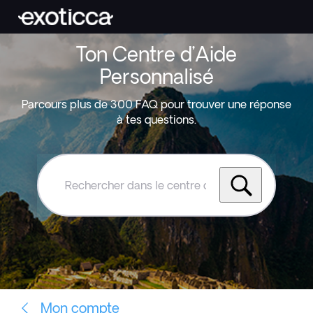
Ton Centre d’Aide
Personnalisé
Parcours plus de 300 FAQ pour trouver une réponse
à tes questions.
Rechercher
dans
le
centre
d'aide
Exoticca
Mon compte