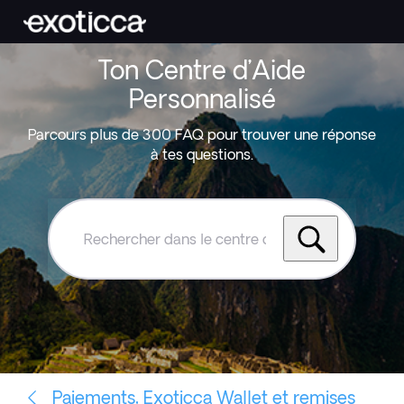
Ton Centre d’Aide
Personnalisé
Parcours plus de 300 FAQ pour trouver une réponse
à tes questions.
Rechercher
dans
le
centre
d'aide
Exoticca
Paiements, Exoticca Wallet et remises