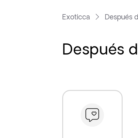
Exoticca
Después de
Después de