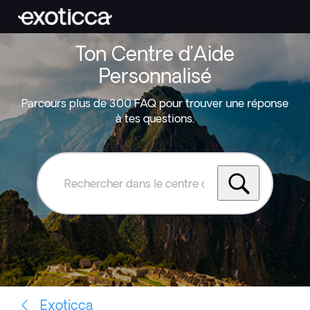
Ton Centre d’Aide
Personnalisé
Parcours plus de 300 FAQ pour trouver une réponse
à tes questions.
Rechercher
dans
le
centre
d'aide
Exoticca
Exoticca