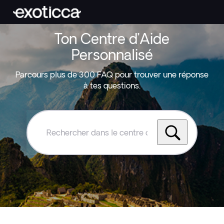
Ton Centre d’Aide
Personnalisé
Parcours plus de 300 FAQ pour trouver une réponse
à tes questions.
Rechercher
dans
le
centre
d'aide
Exoticca