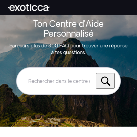
Ton Centre d’Aide
Personnalisé
Parcours plus de 300 FAQ pour trouver une réponse
à tes questions.
Rechercher
dans
le
centre
d'aide
Exoticca