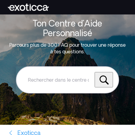
Ton Centre d’Aide
Personnalisé
Parcours plus de 300 FAQ pour trouver une réponse
à tes questions.
Rechercher
dans
le
centre
d'aide
Exoticca
Exoticca