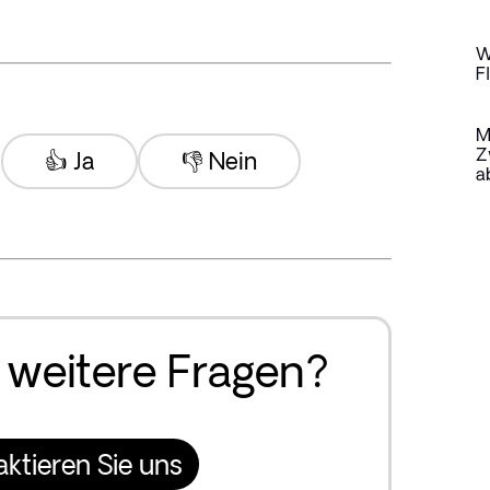
W
F
M
Z
👍 Ja
👎 Nein
a
 weitere Fragen?
aktieren Sie uns