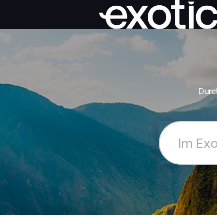
Durc
Im
Exoticca
Hilfe-
Center
suchen