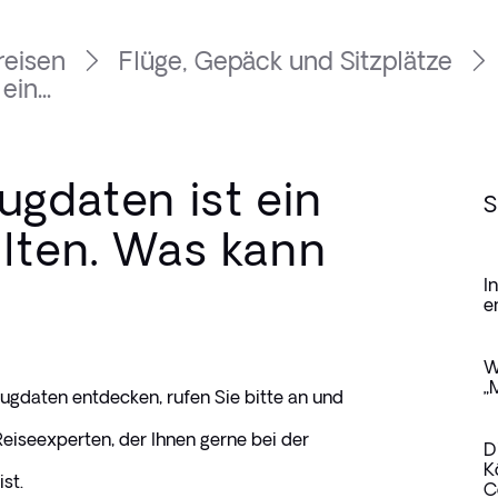
reisen
Flüge, Gepäck und Sitzplätze
in...
ugdaten ist ein
S
alten. Was kann
I
e
W
„
Flugdaten entdecken, rufen Sie bitte an und 
eiseexperten, der Ihnen gerne bei der 
D
K
st.
C