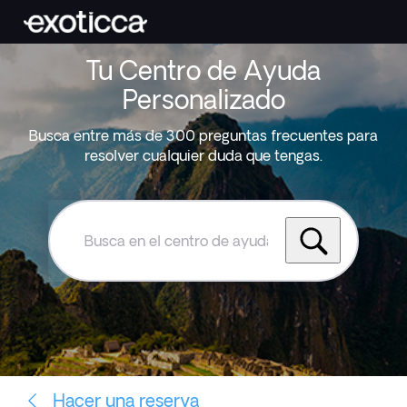
Tu Centro de Ayuda
Personalizado
Busca entre más de 300 preguntas frecuentes para
resolver cualquier duda que tengas.
Busca
en
el
centro
de
ayuda
de
Exoticca
Hacer una reserva