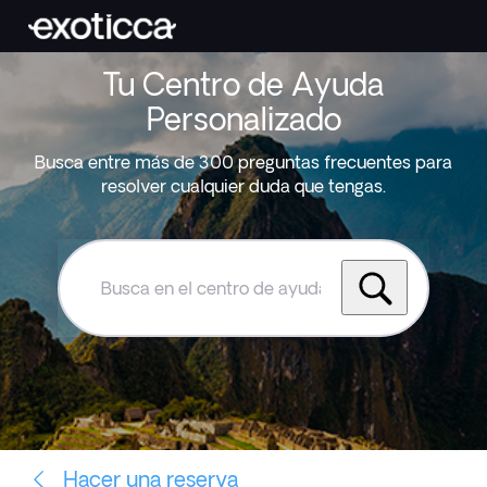
Tu Centro de Ayuda
Personalizado
Busca entre más de 300 preguntas frecuentes para
resolver cualquier duda que tengas.
Busca
en
el
centro
de
ayuda
de
Exoticca
Hacer una reserva