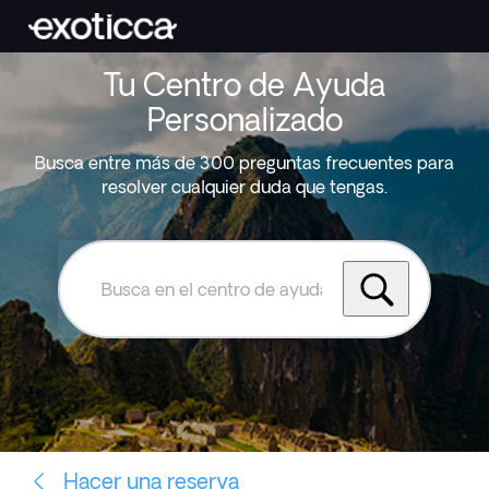
Tu Centro de Ayuda
Personalizado
Busca entre más de 300 preguntas frecuentes para
resolver cualquier duda que tengas.
Busca
en
el
centro
de
ayuda
de
Exoticca
Hacer una reserva