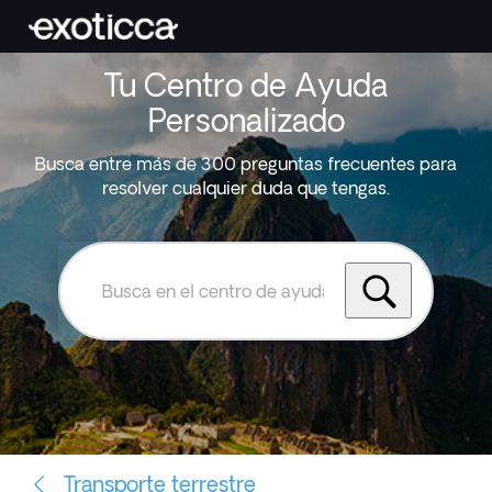
Tu Centro de Ayuda
Personalizado
Busca entre más de 300 preguntas frecuentes para
resolver cualquier duda que tengas.
Busca
en
el
centro
de
ayuda
de
Exoticca
Transporte terrestre