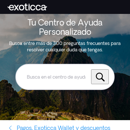
Tu Centro de Ayuda
Personalizado
Busca entre más de 300 preguntas frecuentes para
resolver cualquier duda que tengas.
Busca
en
el
centro
de
ayuda
de
Exoticca
Pagos, Exoticca Wallet y descuentos