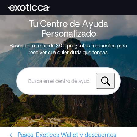
Tu Centro de Ayuda
Personalizado
Busca entre más de 300 preguntas frecuentes para
resolver cualquier duda que tengas.
Busca
en
el
centro
de
ayuda
de
Exoticca
Pagos, Exoticca Wallet y descuentos