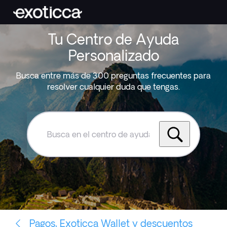
Tu Centro de Ayuda
Personalizado
Busca entre más de 300 preguntas frecuentes para
resolver cualquier duda que tengas.
Busca
en
el
centro
de
ayuda
de
Exoticca
Pagos, Exoticca Wallet y descuentos