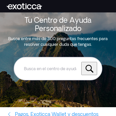
Tu Centro de Ayuda
Personalizado
Busca entre más de 300 preguntas frecuentes para
resolver cualquier duda que tengas.
Busca
en
el
centro
de
ayuda
de
Exoticca
Pagos, Exoticca Wallet y descuentos