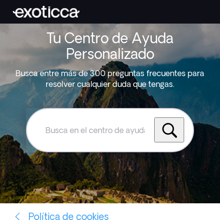
Tu Centro de Ayuda
Personalizado
Busca entre más de 300 preguntas frecuentes para
resolver cualquier duda que tengas.
Busca
en
el
centro
de
ayuda
de
Exoticca
Política de cookies