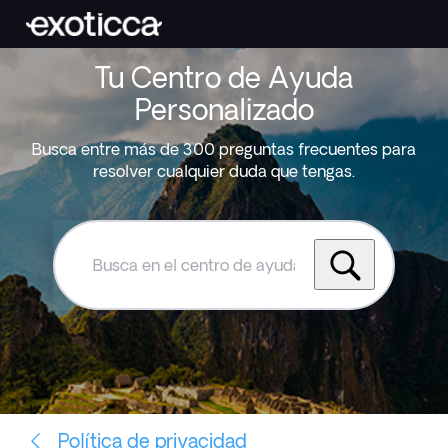
Tu Centro de Ayuda
Personalizado
Busca entre más de 300 preguntas frecuentes para
resolver cualquier duda que tengas.
Busca
en
el
centro
de
ayuda
de
Exoticca
Política de privacidad