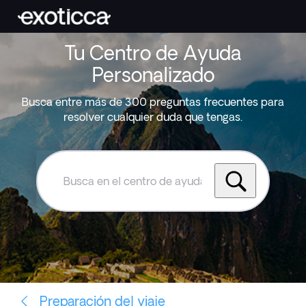
Tu Centro de Ayuda
Personalizado
Busca entre más de 300 preguntas frecuentes para
resolver cualquier duda que tengas.
Busca
en
el
centro
de
ayuda
de
Exoticca
Preparación del viaje