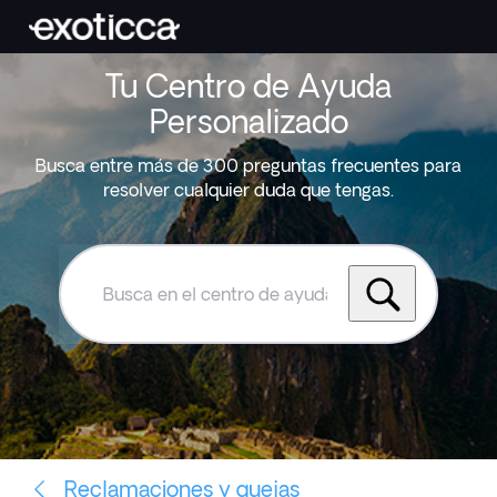
Tu Centro de Ayuda
Personalizado
Busca entre más de 300 preguntas frecuentes para
resolver cualquier duda que tengas.
Busca
en
el
centro
de
ayuda
de
Exoticca
Reclamaciones y quejas