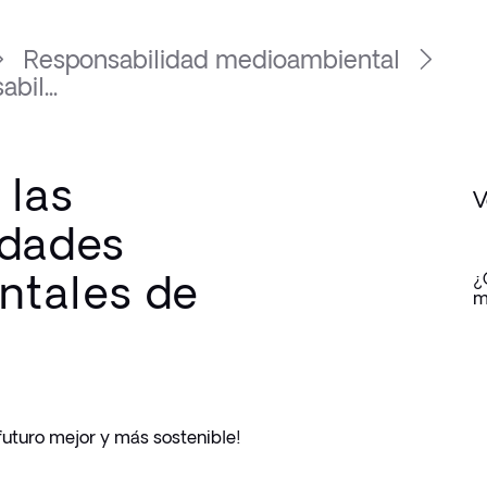
Responsabilidad medioambiental
bil...
 las
V
idades
ntales de
¿
m
uturo mejor y más sostenible! 