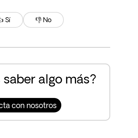
 Sí
👎 No
 saber algo más?
cta con nosotros