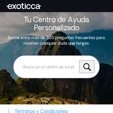
Tu Centro de Ayuda
Personalizado
Busca entre más de 300 preguntas frecuentes para
resolver cualquier duda que tengas.
Busca
en
el
centro
de
ayuda
de
Exoticca
Términos y Condiciones