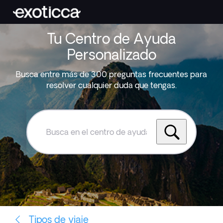
Tu Centro de Ayuda
Personalizado
Busca entre más de 300 preguntas frecuentes para
resolver cualquier duda que tengas.
Busca
en
el
centro
de
ayuda
de
Exoticca
Tipos de viaje