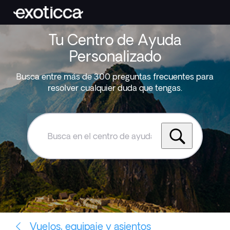
Tu Centro de Ayuda
Personalizado
Busca entre más de 300 preguntas frecuentes para
resolver cualquier duda que tengas.
Busca
en
el
centro
de
ayuda
de
Exoticca
Vuelos, equipaje y asientos