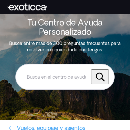
Tu Centro de Ayuda
Personalizado
Busca entre más de 300 preguntas frecuentes para
resolver cualquier duda que tengas.
Busca
en
el
centro
de
ayuda
de
Exoticca
Vuelos, equipaje y asientos