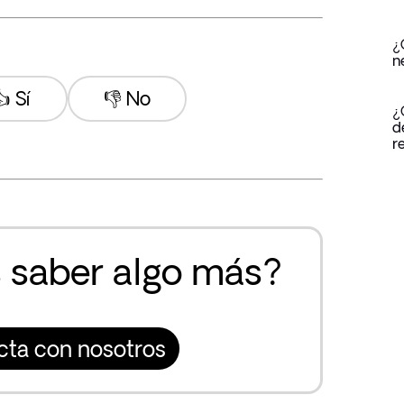
¿
n
 Sí
👎 No
¿
d
r
 saber algo más?
cta con nosotros