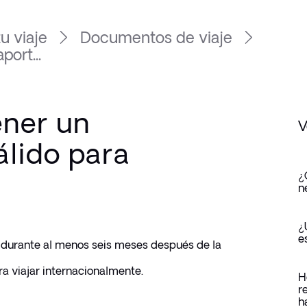
u viaje
Documentos de viaje
ort...
ener un
V
álido para
¿
n
¿
e
o durante al menos seis meses después de la 
a viajar internacionalmente.
H
r
h