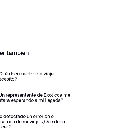
er también
Qué documentos de viaje
ecesito?
Un representante de Exoticca me
stará esperando a mi llegada?
e detectado un error en el
esumen de mi viaje. ¿Qué debo
acer?