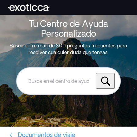
Tu Centro de Ayuda
Personalizado
Busca entre más de 300 preguntas frecuentes para
resolver cualquier duda que tengas.
Busca
en
el
centro
de
ayuda
de
Exoticca
Documentos de viaje